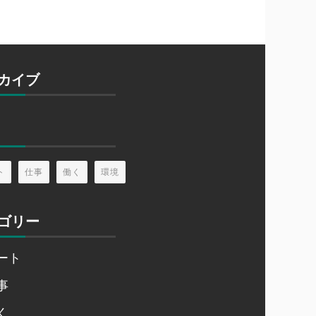
カイブ
ト
仕事
働く
環境
ゴリー
ート
事
く